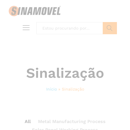
Buscar
Sinalização
Início
»
Sinalização
All
Metal Manufacturing Process
Solar Panel Working Process